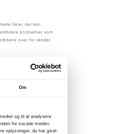
elle farer, der kan
dentificere problemer som
t sårbare over for skader
.
gt.
Om
, som kan være afgørende
 medier og til at analysere
nden for sociale medier,
lle integritet af hele
e oplysninger, du har givet