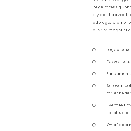
Regelmæssig kontro
skyldes hærværk, b
ødelagte elementer,
eller er meget slid
Legepladsen
Tovværkets t
Fundamentet
Se eventuel
for enhedens
Eventuelt o
konstruktio
Overfladern