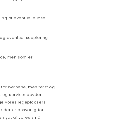
ning af eventuelle løse
og eventuel supplering
ice, men som er
ve for børnene, men først og
t og serviceudbyder.
nge vores legepladsers
e der er ansvarlig for
ive nydt af vores små