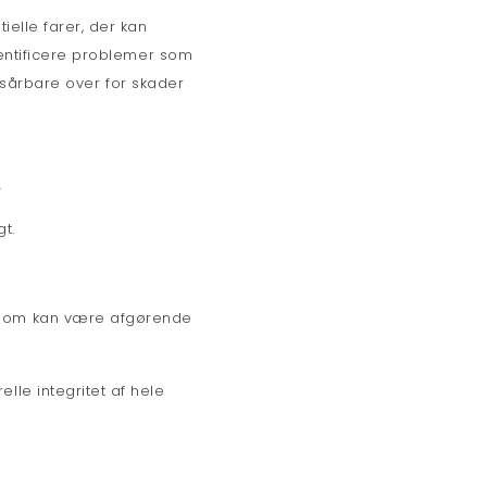
elle farer, der kan
dentificere problemer som
t sårbare over for skader
.
gt.
, som kan være afgørende
lle integritet af hele