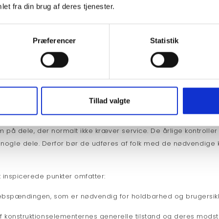
et fra din brug af deres tjenester.
es tilstand og eventuelt reparationsarbejde
Præferencer
Statistik
rol
n, der udføres hver 12. måned, er grundlaget for vurderingen af 
Det er påkrævet og obligatorisk i henhold til EN-1176-normen o
r. Den primære kontrol omfatter: kontrol af fundamentets tilsta
Tillad valgte
 herunder vejrforholdets indvirkning, tegn på forfald og korrosio
heden forårsaget af udførte reparationer eller udskiftede dele. 
på dele, der normalt ikke kræver service. De årlige kontrolle
af nogle dele. Derfor bør de udføres af folk med de nødvendig
 inspicerede punkter omfatter:
rebspændingen, som er nødvendig for holdbarhed og brugersik
f konstruktionselementernes generelle tilstand og deres mods