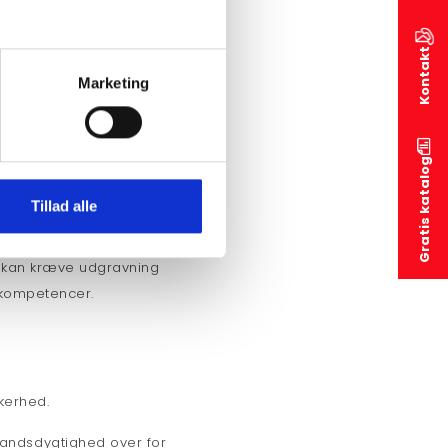
Kontakt
Marketing
udstyrets generelle
g vores
Gratis katalog
nd, overflader og udstyrets
Tillad alle
n eller eventuelle
Det er vigtigt at være
r kan kræve udgravning
e kompetencer.
kerhed.
tandsdygtighed over for