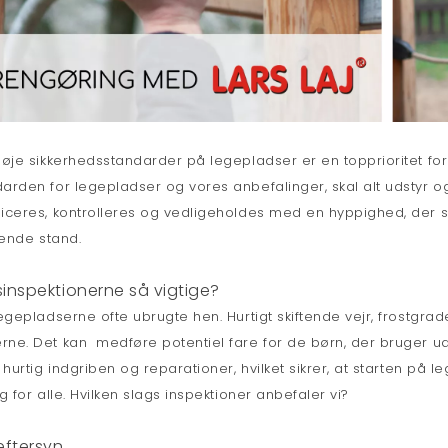
øje sikkerhedsstandarder på legepladser er en topprioritet fo
arden for legepladser og vores anbefalinger, skal alt udstyr 
iceres, kontrolleres og vedligeholdes med en hyppighed, der si
gende stand.
sinspektionerne så vigtige?
egepladserne ofte ubrugte hen. Hurtigt skiftende vejr, frostgrad
e. Det kan medføre potentiel fare for de børn, der bruger uds
 hurtig indgriben og reparationer, hvilket sikrer, at starten på
 for alle. Hvilken slags inspektioner anbefaler vi?
eftersyn