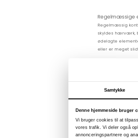
Regelmæssige 
Regelmæssig kontro
skyldes hærværk, b
ødelagte elementer,
eller er meget slid
Legepladsen
Tovværkets t
Samtykke
Fundamentet
Se eventuel
Denne hjemmeside bruger c
for enhedens
Vi bruger cookies til at tilpas
vores trafik. Vi deler også 
Eventuelt o
annonceringspartnere og anal
konstruktio