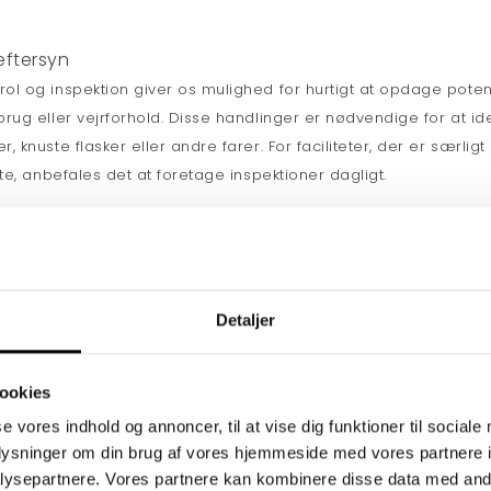
eftersyn
l og inspektion giver os mulighed for hurtigt at opdage potenti
rug eller vejrforhold. Disse handlinger er nødvendige for at i
 knuste flasker eller andre farer. For faciliteter, der er særlig
te, anbefales det at foretage inspektioner dagligt.
s renhed - især fejning, hvis der er en sandkasse på området
ilstand for at sikre, at det ikke er beskadiget eller hænger farli
Detaljer
s tilstand og alle udsatte elementer, der kan forårsage fare
t efter skarpe kanter eller manglende konstruktionselementer
ookies
 stabilitet.
se vores indhold og annoncer, til at vise dig funktioner til sociale
oplysninger om din brug af vores hjemmeside med vores partnere i
verflødigt slid fra brugen af de bevægelige dele og den strukture
ysepartnere. Vores partnere kan kombinere disse data med andr
nen