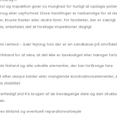
l og inspektion giver os mulighed for hurtigt at opdage potenti
rug eller vejrforhold. Disse handlinger er nødvendige for at i
 knuste flasker eller andre farer. For faciliteter, der er særlig
te, anbefales det at foretage inspektioner dagligt.
s renhed - især fejning, hvis der er en sandkasse på området
ilstand for at sikre, at det ikke er beskadiget eller hænger farli
s tilstand og alle udsatte elementer, der kan forårsage fare
t efter skarpe kanter eller manglende konstruktionselementer
 stabilitet.
verflødigt slid fra brugen af de bevægelige dele og den strukture
nen
es tilstand og eventuelt reparationsarbejde