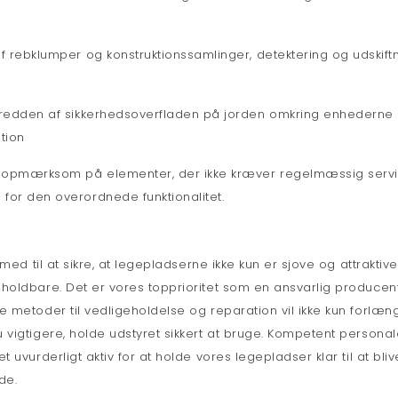
af rebklumper og konstruktionssamlinger, detektering og udskift
bredden af sikkerhedsoverfladen på jorden omkring enhederne 
tion
 opmærksom på elementer, der ikke kræver regelmæssig serv
for den overordnede funktionalitet.
r med til at sikre, at legepladserne ikke kun er sjove og attrakti
 holdbare. Det er vores topprioritet som en ansvarlig producen
e metoder til vedligeholdelse og reparation vil ikke kun forlæ
 vigtigere, holde udstyret sikkert at bruge. Kompetent personal
t uvurderligt aktiv for at holde vores legepladser klar til at bl
de.