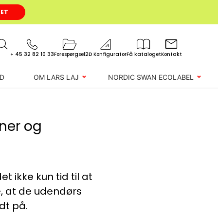
GET
+ 45 32 82 10 33
Forespørgsel
2D Konfigurator
Få kataloget
Kontakt
D
OM LARS LAJ
NORDIC SWAN ECOLABEL
oner og
 ikke kun tid til at
re, at de udendørs
odt på.