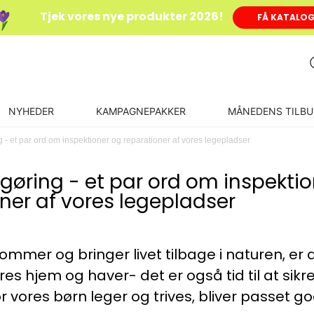
Tjek vores nye produkter 2026!
FÅ KATALO
NYHEDER
KAMPAGNEPAKKER
MÅNEDENS TILBU
 - et par ord om inspektioner og reparationer af vores legepladser
gøring - et par ord om inspekti
ner af vores legepladser
ommer og bringer livet tilbage i naturen, er det
res hjem og haver- det er også tid til at sik
 vores børn leger og trives, bliver passet g