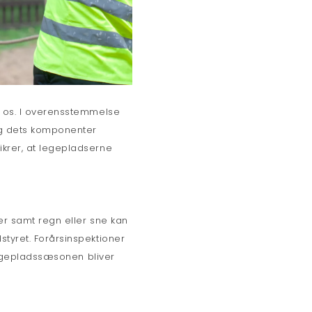
r os. I overensstemmelse
og dets komponenter
krer, at legepladserne
er samt regn eller sne kan
tyret. Forårsinspektioner
 legepladssæsonen bliver