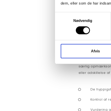
dem, eller som de har indsaml
Overfladern
Samtykkevalg
Nødvendig
Årlig kapitalkont
Det årlige eftersy
sikkerhedsniveau. 
garantianbefalinge
Afvis
generelle tilstand,
ændringer i sikker
særlig opmærksom 
eller adskillelse 
De hyppigst
Kontrol af 
Vurdering a