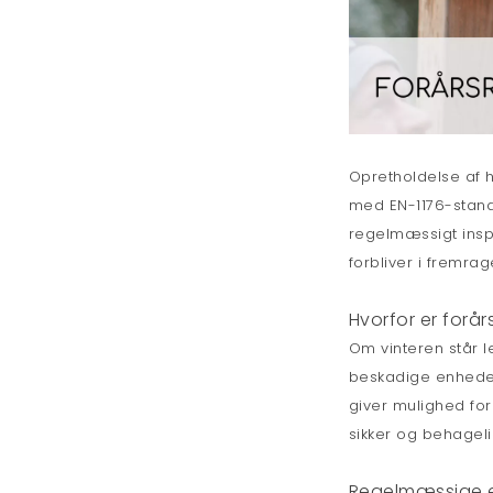
Opretholdelse af h
med EN-1176-stand
regelmæssigt insp
forbliver i fremra
Hvorfor er forår
Om vinteren står l
beskadige enhedern
giver mulighed for
sikker og behagelig
Regelmæssige 