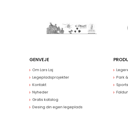
GENVEJE
PROD
Om Lars Laj
Leger
Legepladsprojekter
Park 
Kontakt
Sport
Nyheder
Faldu
Gratis katalog
Desing din egen legeplads