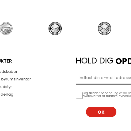
HOLD DIG
OP
UKTER
edskaber
& byrumsinventar
sudstyr
Jeg tillader behandling af de p
nderlag
ovenover for at fuldføre nyheds