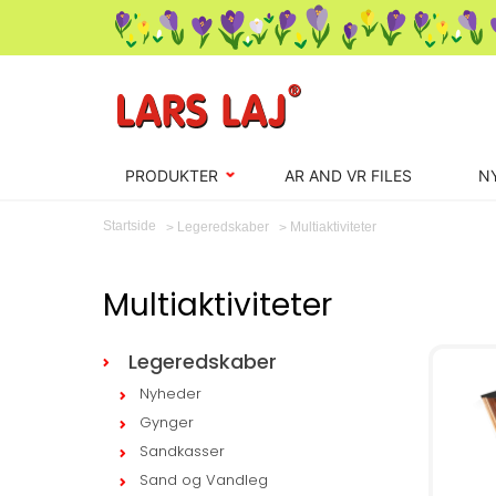
PRODUKTER
AR AND VR FILES
N
Startside
Multiaktiviteter
Legeredskaber
Multiaktiviteter
Legeredskaber
Nyheder
Gynger
Sandkasser
Sand og Vandleg