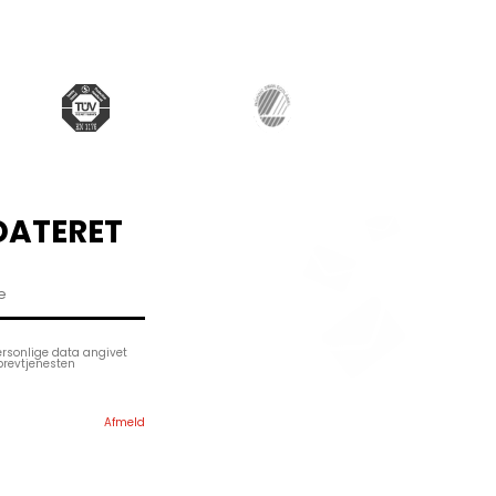
DATERET
ersonlige data angivet
brevtjenesten