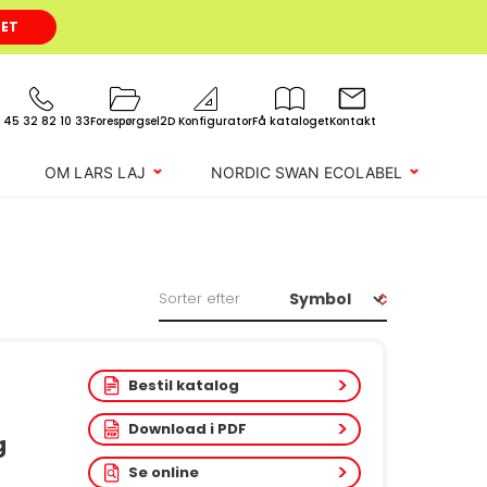
GET
 45 32 82 10 33
Forespørgsel
2D Konfigurator
Få kataloget
Kontakt
OM LARS LAJ
NORDIC SWAN ECOLABEL
Sorter efter
Bestil katalog
Download i PDF
g
Se online