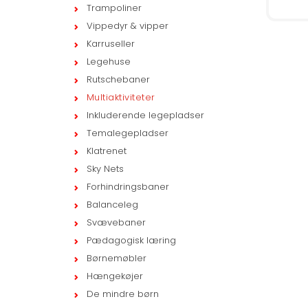
Trampoliner
Vippedyr & vipper
Karruseller
Legehuse
Rutschebaner
Multiaktiviteter
Inkluderende legepladser
Temalegepladser
Klatrenet
Sky Nets
Forhindringsbaner
Balanceleg
Svævebaner
Pædagogisk læring
Børnemøbler
Hængekøjer
De mindre børn