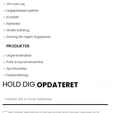
Om Lars Laj
Legepladsprojekter
Kontakt
Nyheder
Gratis katalog
Desing din egen legeplads
PRODUKTER
Legeredskaber
Park & byrumsinventar
Sportsudstyr
Faldunderlag
HOLD DIG
OPDATERET
Jeg tillader behandling af de personlige data angivet ovenover for at