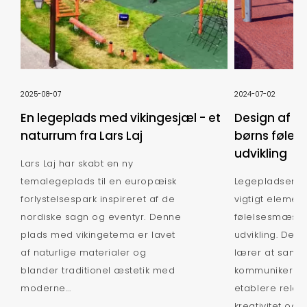
2025-08-07
2024-07-02
En legeplads med vikingesjæl - et
Design af le
naturrum fra Lars Laj
børns følel
udvikling
Lars Laj har skabt en ny
temalegeplads til en europæisk
Legepladsen er 
forlystelsespark inspireret af de
vigtigt element
nordiske sagn og eventyr. Denne
følelsesmæssi
plads med vikingetema er lavet
udvikling. Det
af naturlige materialer og
lærer at sama
blander traditionel æstetik med
kommunikere, h
moderne...
etablere relati
kreativitet og ua