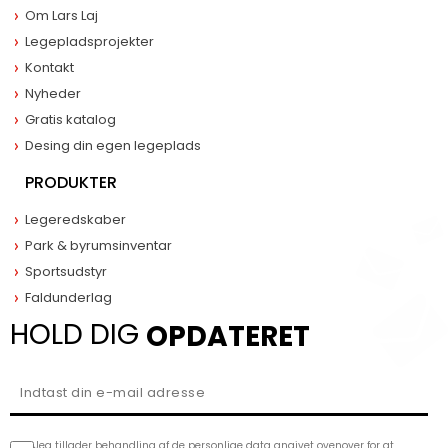
Om Lars Laj
Legepladsprojekter
Kontakt
Nyheder
Gratis katalog
Desing din egen legeplads
PRODUKTER
Legeredskaber
Park & byrumsinventar
Sportsudstyr
Faldunderlag
HOLD DIG
OPDATERET
Jeg tillader behandling af de personlige data angivet ovenover for at