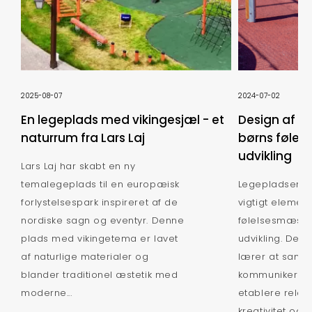
2025-08-07
2024-07-02
En legeplads med vikingesjæl - et
Design af le
naturrum fra Lars Laj
børns følel
udvikling
Lars Laj har skabt en ny
temalegeplads til en europæisk
Legepladsen er 
forlystelsespark inspireret af de
vigtigt element
nordiske sagn og eventyr. Denne
følelsesmæssi
plads med vikingetema er lavet
udvikling. Det
af naturlige materialer og
lærer at sama
blander traditionel æstetik med
kommunikere, h
moderne...
etablere relati
kreativitet og ua