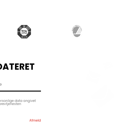
DATERET
ersonlige data angivet
brevtjenesten