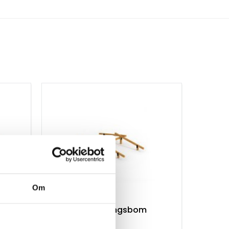
Om
træ /
Forhindringsbom