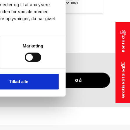
Produktsymbol 10681
 medier og til at analysere
nden for sociale medier,
e oplysninger, du har givet
Kontakt
Marketing
Gratis katalog
tkatalog
Gå
Tillad alle