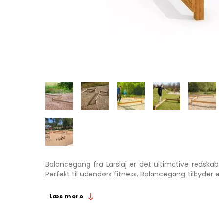
Balancegang fra Larslaj er det ultimative redskab
Perfekt til udendørs fitness, Balancegang tilbyder
færdigheder på, alt sammen i en sikker og kontrolle
Læs mere
Balancegang er en del af vores Udendørs Fitness lin
Med målene 198 cm i bredde, 547 cm i længde o