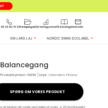
GET
 45 32 82 10 33
Forespørgsel
2D Konfigurator
Få kataloget
Kontakt
OM LARS LAJ
NORDIC SWAN ECOLABEL
Balancegang
Produktsymbol:
10690
Linje:
Udendørs Fitness
SPØRG OM VORES PRODUKT
øv at beregn din ordre ved hjælp af vores
2D Konfigurator