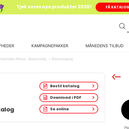
Tjek vores nye produkter 2026!
FÅ KATALO
+
YHEDER
KAMPAGNEPAKKER
MÅNEDENS TILBUD
,
Balancegang
Udendørs fitness
Balanceleg
Bestil katalog
Download i PDF
talog
Se online
Pr