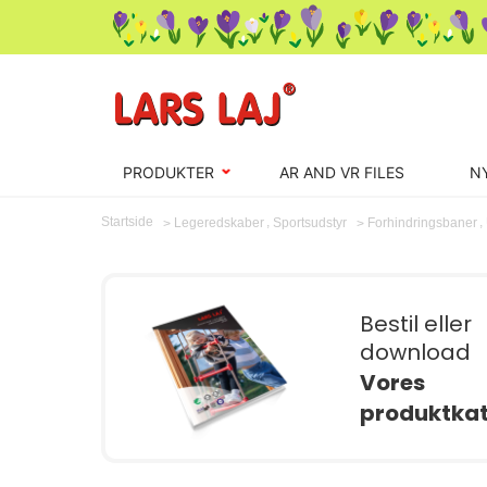
PRODUKTER
AR AND VR FILES
N
,
,
Startside
Legeredskaber
Sportsudstyr
Forhindringsbaner
Bestil eller
download
Vores
produktka