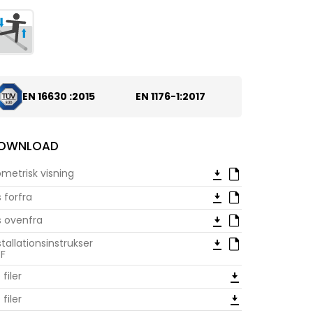
EN 16630 :2015
EN 1176-1:2017
OWNLOAD
ometrisk visning
s forfra
s ovenfra
stallationsinstrukser
F
 filer
 filer