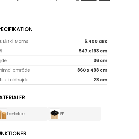
PECIFIKATION
is Ekskl. Moms
6.400 dkk
l
547 x 198 cm
jde
36 cm
nimal område
860 x 498 cm
itisk faldhøjde
28 cm
ATERIALER
Lærketræ
PE
UNKTIONER