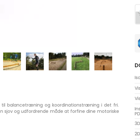
D
Is
Vi
Vi
 til balancetræning og koordinationstræning i det fri.
In
 en sjov og udfordrende måde at forfine dine motoriske
PD
ret miljø.
3D
je og er specielt designet til leg og træning udendørs.
2D
g en højde på 36 cm, passer Balancegang ideelt til