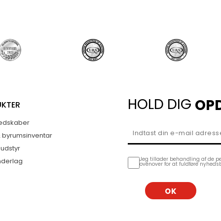
HOLD DIG
OP
UKTER
edskaber
& byrumsinventar
sudstyr
Jeg tillader behandling af de p
nderlag
ovenover for at fuldføre nyheds