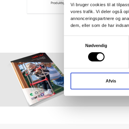
Produktsymbol 10660
Vi bruger cookies til at tilpas
vores trafik. Vi deler også 
annonceringspartnere og anal
dem, eller som de har indsaml
Samtykkevalg
Nødvendig
Best
Afvis