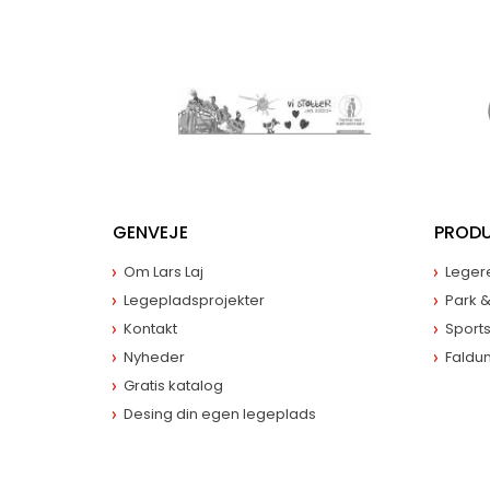
GENVEJE
PROD
Om Lars Laj
Leger
Legepladsprojekter
Park 
Kontakt
Sport
Nyheder
Faldu
Gratis katalog
Desing din egen legeplads