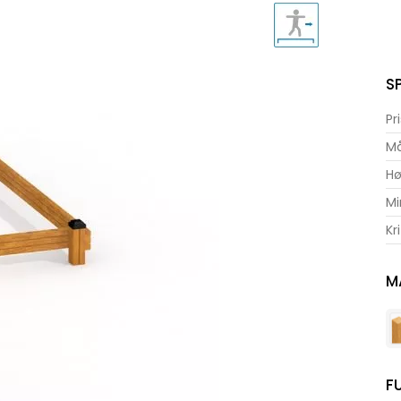
S
Pr
Må
Hø
Mi
Kr
M
F