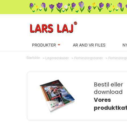
PRODUKTER
AR AND VR FILES
N
Startside
Forhindrin
Legeredskaber
Forhindringsbaner
Bestil eller
download
Vores
produktka