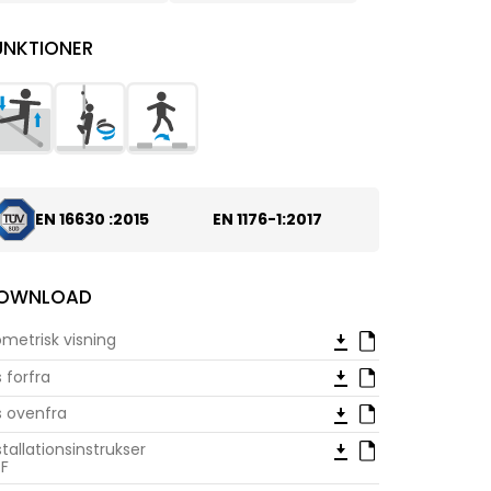
UNKTIONER
EN 16630 :2015
EN 1176-1:2017
OWNLOAD
ometrisk visning
s forfra
s ovenfra
stallationsinstrukser
F