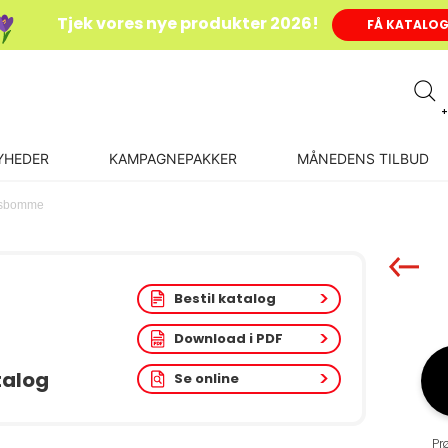
Tjek vores nye produkter 2026!
FÅ KATALO
+
YHEDER
KAMPAGNEPAKKER
MÅNEDENS TILBUD
gsbomme
Bestil katalog
Download i PDF
talog
Se online
Pr