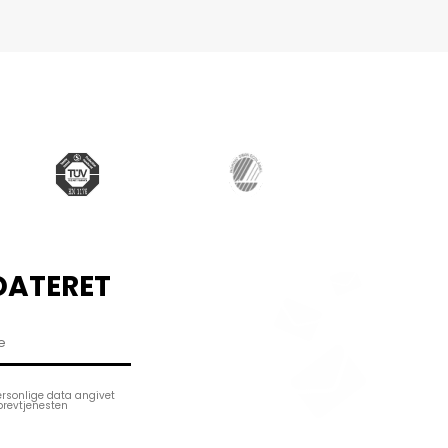
DATERET
ersonlige data angivet
brevtjenesten