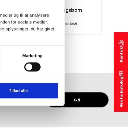
e (10
Forhindringsbom
 medier og til at analysere
nden for sociale medier,
Produktsymbol 10681
e oplysninger, du har givet
Kontakt
Marketing
Gratis katalog
Tillad alle
tkatalog
Gå