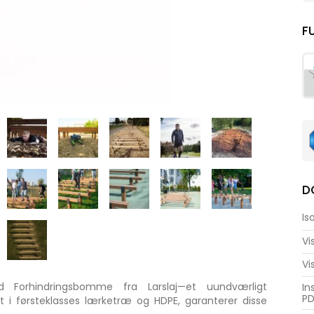
F
D
Is
Vi
Vi
 Forhindringsbomme fra Larslaj—et uundværligt
In
PD
t i førsteklasses lærketræ og HDPE, garanterer disse