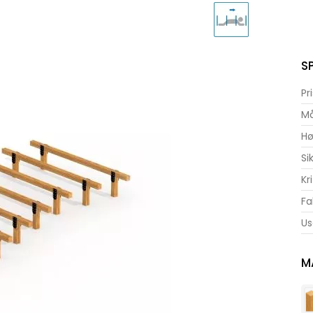
S
Pr
Må
Hø
Si
Kr
Fa
Us
M