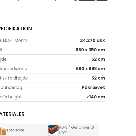
PECIFIKATION
is Ekskl. Moms
24.270 dkk
l
580 x 350 cm
jde
52 cm
kkerhedszone
650 x 868 cm
itisk faldhøjde
52 cm
ldunderlag
Påkrævet
er's height
>140 cm
ATERIALER
HDPE / Genanvendt
Lærketræ
HDPE