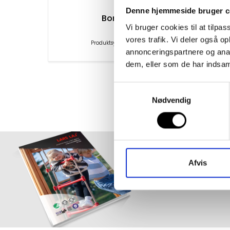
Denne hjemmeside bruger c
Bomme
Vi bruger cookies til at tilpas
vores trafik. Vi deler også 
Produktsymbol 10682
annonceringspartnere og anal
dem, eller som de har indsaml
Samtykkevalg
Nødvendig
Afvis
Best