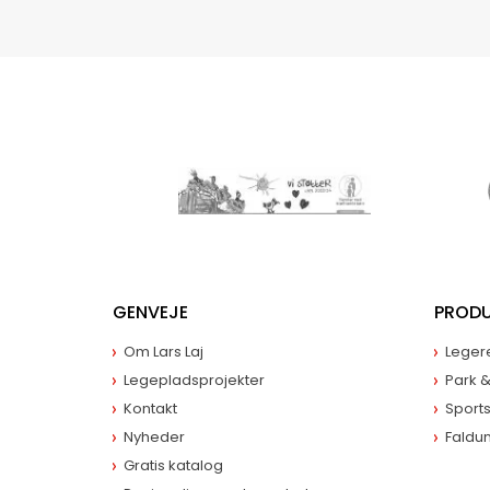
GENVEJE
PROD
Om Lars Laj
Leger
Legepladsprojekter
Park 
Kontakt
Sport
Nyheder
Faldu
Gratis katalog