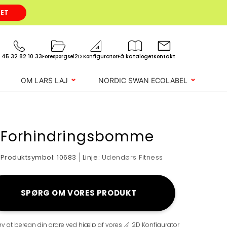
GET
 45 32 82 10 33
Forespørgsel
2D Konfigurator
Få kataloget
Kontakt
OM LARS LAJ
NORDIC SWAN ECOLABEL
Forhindringsbomme
Produktsymbol:
10683
Linje:
Udendørs Fitness
SPØRG OM VORES PRODUKT
øv at beregn din ordre ved hjælp af vores
2D Konfigurator