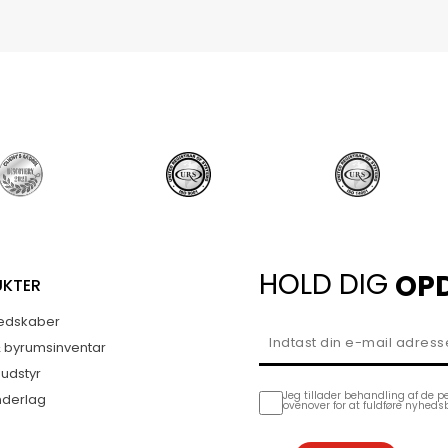
HOLD DIG
OP
UKTER
edskaber
& byrumsinventar
sudstyr
Jeg tillader behandling af de p
nderlag
ovenover for at fuldføre nyheds