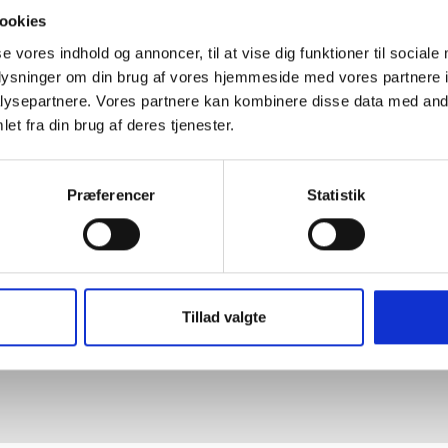
ookies
Dæk til forhindringsban
Forhindringsstativ
stk)
se vores indhold og annoncer, til at vise dig funktioner til sociale
oplysninger om din brug af vores hjemmeside med vores partnere i
Produktsymbol 10684
Produktsymbol 10687
ysepartnere. Vores partnere kan kombinere disse data med andr
et fra din brug af deres tjenester.
GÅ TIL KATEGORI
Præferencer
Statistik
Tillad valgte
il eller download
Vores produk