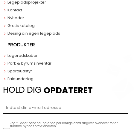
Legepladsprojekter
Kontakt
Nyheder
Gratis katalog
Desing din egen legeplads
PRODUKTER
Legeredskaber
Park & byrumsinventar
Sportsudstyr
Faldunderlag
HOLD DIG
OPDATERET
Jeg tillader behandling af de personlige data angivet ovenover for at
fuldføre nyhedsbrevtjenesten