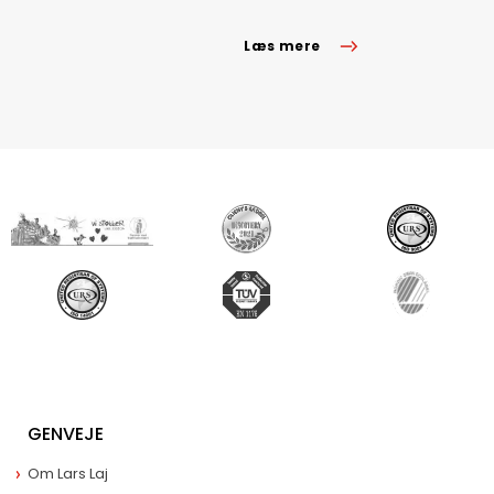
Læs mere
GENVEJE
Om Lars Laj