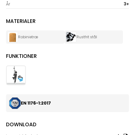
Robinia kolbøttestænger er ikke kun et simpelt
År
3+
legedskab, men et redskab til glæde og udvikling.
Ideelt til forhindringsbaner og som udendørs
legeværktøj, er det designet til at stimulere børns
MATERIALER
fantasi og fysiske færdigheder. Uanset om det
gælder fri leg eller organiseret træning, vil Robinia
kolbøttestænger være et centralt element i din
Robinietræ
Rustfrit stål
udendørs legeplads, som både børn og forældre vil
værdsætte.
FUNKTIONER
EN 1176-1:2017
DOWNLOAD