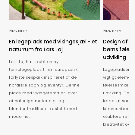
2025-08-07
2024-07-02
En legeplads med vikingesjæl - et
Design af le
naturrum fra Lars Laj
børns følel
udvikling
Lars Laj har skabt en ny
temalegeplads til en europæisk
Legepladsen er 
forlystelsespark inspireret af de
vigtigt element
nordiske sagn og eventyr. Denne
følelsesmæssi
plads med vikingetema er lavet
udvikling. Det
af naturlige materialer og
lærer at sama
blander traditionel æstetik med
kommunikere, h
moderne...
etablere relati
kreativitet og ua