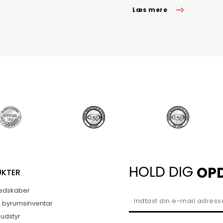
Læs mere
HOLD DIG
OP
UKTER
edskaber
& byrumsinventar
sudstyr