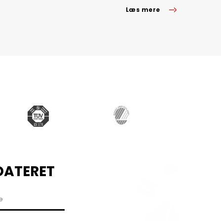
Læs mere
DATERET