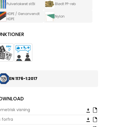
Pulverlakeret stål
Blødt PP-reb
HDPE / Genanvendt
Nylon
HDPE
UNKTIONER
EN 1176-1:2017
OWNLOAD
ometrisk visning
s forfra