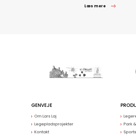
Læs mere
GENVEJE
PROD
Om Lars Laj
Leger
Legepladsprojekter
Park 
Kontakt
Sport