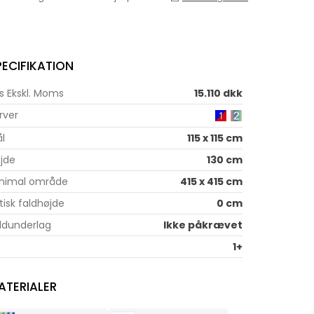
PECIFIKATION
is Ekskl. Moms
15.110 dkk
rver
l
115 x 115 cm
jde
130 cm
nimal område
415 x 415 cm
itisk faldhøjde
0 cm
ldunderlag
Ikke påkrævet
1+
ATERIALER