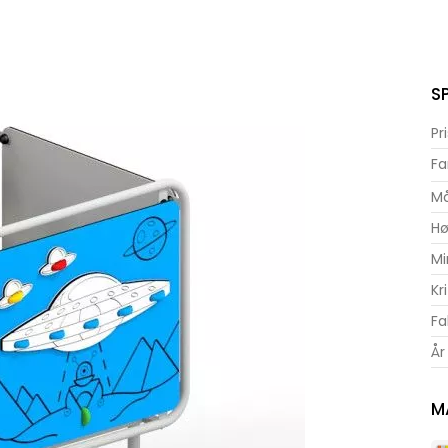
S
Pr
Fa
Må
Hø
Mi
Kr
Fa
År
M