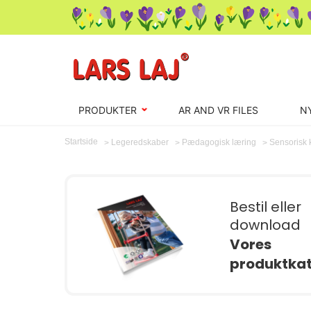
PRODUKTER
AR AND VR FILES
N
Startside
Sensorisk 
Legeredskaber
Pædagogisk læring
Bestil eller
download
Vores
produktka