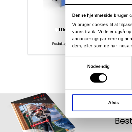
Denne hjemmeside bruger c
Vi bruger cookies til at tilpas
Little Café
vores trafik. Vi deler også 
annonceringspartnere og anal
Produktsymbol 25105
dem, eller som de har indsaml
Samtykkevalg
Nødvendig
Afvis
Best