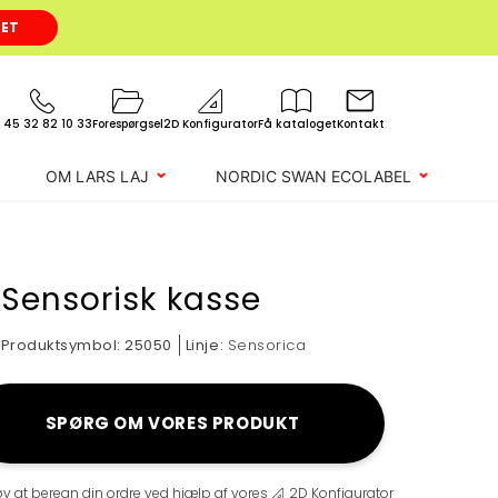
GET
 45 32 82 10 33
Forespørgsel
2D Konfigurator
Få kataloget
Kontakt
OM LARS LAJ
NORDIC SWAN ECOLABEL
Sensorisk kasse
Produktsymbol:
25050
Linje:
Sensorica
SPØRG OM VORES PRODUKT
øv at beregn din ordre ved hjælp af vores
2D Konfigurator