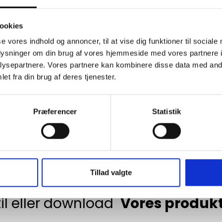
ookies
se vores indhold og annoncer, til at vise dig funktioner til sociale
Grøntbutik
Værksted
oplysninger om din brug af vores hjemmeside med vores partnere i
ysepartnere. Vores partnere kan kombinere disse data med andr
Produktsymbol 25115
Produktsymbol 25200-2
et fra din brug af deres tjenester.
Præferencer
Statistik
GÅ TIL KATEGORI
Tillad valgte
il eller download
Vores produk