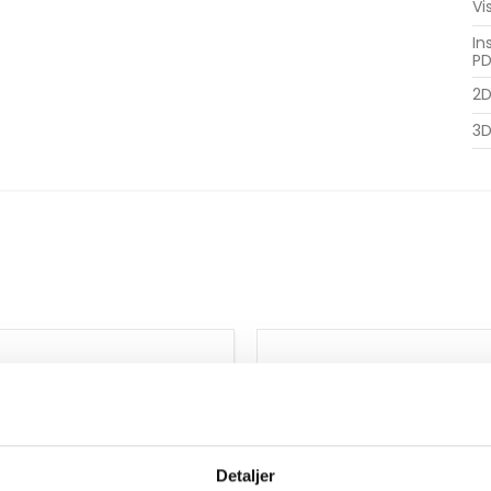
Vi
In
PD
2D
3D
Detaljer