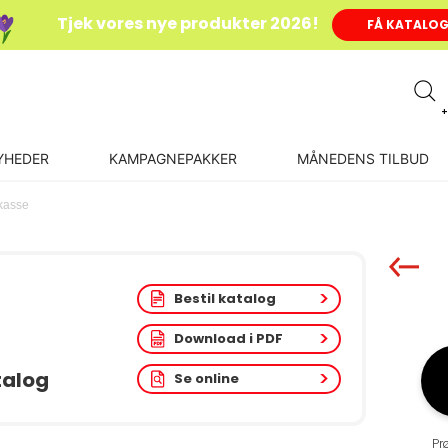
Tjek vores nye produkter 2026!
FÅ KATALO
+
YHEDER
KAMPAGNEPAKKER
MÅNEDENS TILBUD
kasse
Bestil katalog
Download i PDF
talog
Se online
Pr