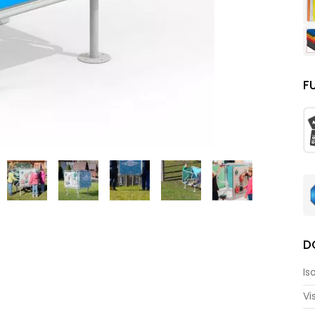
F
D
Is
Vi