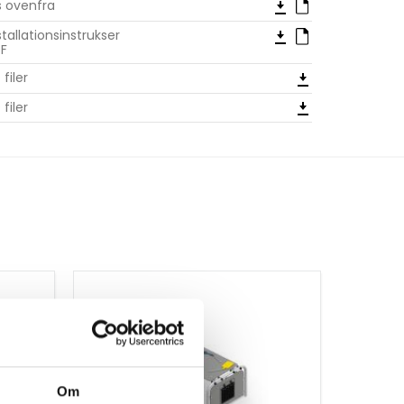
s ovenfra
stallationsinstrukser
F
 filer
 filer
Om