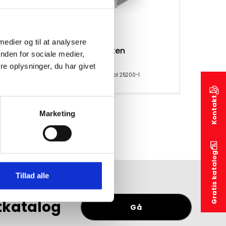
 medier og til at analysere
Køkken
nden for sociale medier,
e oplysninger, du har givet
Produktsymbol 25200-1
Kontakt
Marketing
Gratis katalog
Tillad alle
tkatalog
Gå